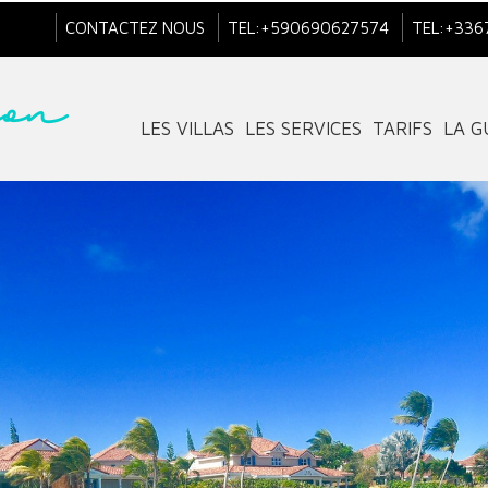
CONTACTEZ NOUS
TEL:+590690627574
TEL:+336
LES VILLAS
LES SERVICES
TARIFS
LA 