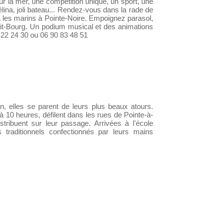
ur la mer, une compétition unique, un sport, une
gélina, joli bateau... Rendez-vous dans la rade de
a les marins à Pointe-Noire. Empoignez parasol,
etit-Bourg. Un podium musical et des animations
 22 24 30 ou 06 90 83 48 51
on, elles se parent de leurs plus beaux atours.
 à 10 heures, défilent dans les rues de Pointe-à-
istribuent sur leur passage. Arrivées à l'école
 traditionnels confectionnés par leurs mains