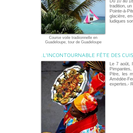
Du 10 au 18 
tradition, u
Pointe-à-Pi
glacière, e
ludiques so
Course voile tradiionnelle en
Guadeloupe, tour de Guadeloupe
.L'INCONTOURNABLE FÊTE DES CUI
Le 7 août, 
Pimpantes, e
Pitre, les m
Amédée-Feng
expertes.- 