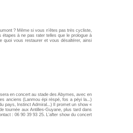
umont ? Même si vous n'êtes pas très cycliste,
étapes à ne pas rater telles que le prologue à
e quoi vous restaurer et vous désaltérer, ainsi
l, sera en concert au stade des Abymes, avec en
s anciens (Lanmou épi rèspé, fos a péyi la...)
pays, Instinct Admiral...) Il promet un show «
 tournée aux Antilles-Guyane, plus tard dans
 Contact : 06 90 39 93 25. L'after show du concert