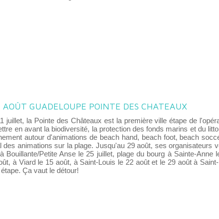
29 AOÛT GUADELOUPE POINTE DES CHATEAUX
juillet, la Pointe des Châteaux est la première ville étape de l'opér
ttre en avant la biodiversité, la protection des fonds marins et du litto
nnement autour d'animations de beach hand, beach foot, beach soccer
l des animations sur la plage. Jusqu'au 29 août, ses organisateurs vo
t, à Bouillante/Petite Anse le 25 juillet, plage du bourg à Sainte-Anne l
oût, à Viard le 15 août, à Saint-Louis le 22 août et le 29 août à Saint
 étape. Ça vaut le détour!