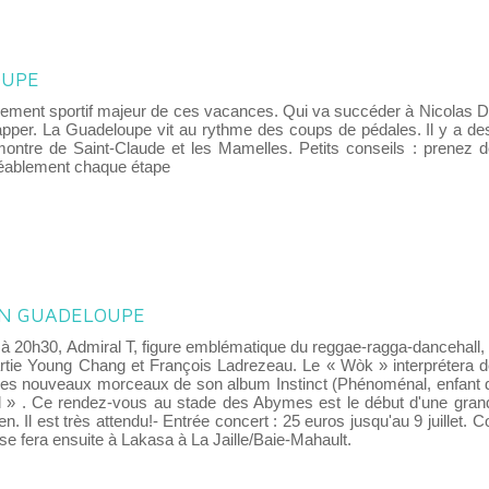
OUPE
énement sportif majeur de ces vacances. Qui va succéder à Nicolas D
per. La Guadeloupe vit au rythme des coups de pédales. Il y a des 
a-montre de Saint-Claude et les Mamelles. Petits conseils : prenez d
réablement chaque étape
 EN GUADELOUPE
et, à 20h30, Admiral T, figure emblématique du reggae-ragga-dancehal
rtie Young Chang et François Ladrezeau. Le « Wòk » interprétera de
les nouveaux morceaux de son album Instinct (Phénoménal, enfant du 
» . Ce rendez-vous au stade des Abymes est le début d'une grande
en. Il est très attendu!- Entrée concert : 25 euros jusqu'au 9 juillet.
se fera ensuite à Lakasa à La Jaille/Baie-Mahault.