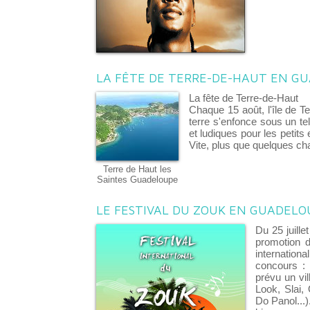
LA FÊTE DE TERRE-DE-HAUT EN G
La fête de Terre-de-Haut
Chaque 15 août, l'île de T
terre s'enfonce sous un te
et ludiques pour les petits
Vite, plus que quelques cha
Terre de Haut les
Saintes Guadeloupe
LE FESTIVAL DU ZOUK EN GUADELO
Du 25 juille
promotion d
internationa
concours : 
prévu un vi
Look, Slai,
Do Panol...)