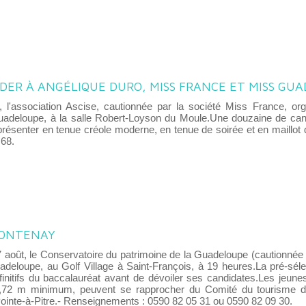
DER À ANGÉLIQUE DURO, MISS FRANCE ET MISS GU
et, l'association Ascise, cautionnée par la société Miss France, or
uadeloupe, à la salle Robert-Loyson du Moule.Une douzaine de cand
présenter en tenue créole moderne, en tenue de soirée et en maillot
 68.
FONTENAY
 août, le Conservatoire du patrimoine de la Guadeloupe (cautionnée 
deloupe, au Golf Village à Saint-François, à 19 heures.La pré-séle
éfinitifs du baccalauréat avant de dévoiler ses candidates.Les jeun
,72 m minimum, peuvent se rapprocher du Comité du tourisme de
ointe-à-Pitre.- Renseignements : 0590 82 05 31 ou 0590 82 09 30.