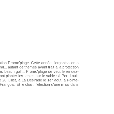
ation Promo'plage. Cette année, l'organisation a
ral... autant de thèmes ayant trait à la protection
, beach golf... Promo'plage se veut le rendez-
nt planter les tentes sur le sable : à Port-Louis
e 28 juillet, à La Désirade le 1er août, à Pointe-
-François. Et le clou : l'élection d'une miss dans