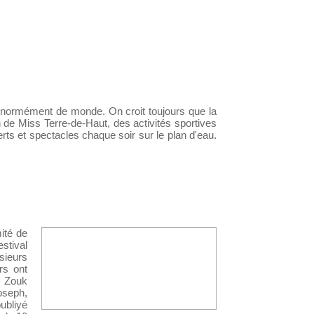
e énormément de monde. On croit toujours que la
 de Miss Terre-de-Haut, des activités sportives
rts et spectacles chaque soir sur le plan d'eau.
mité de
---------------- Nouvelle Année en
stival
Guadeloupe, Nouvelle Villa -------
sieurs
-----------
rs ont
Route du Rhum, il vous reste 17
, Zouk
jours pour réserver une villa de
oseph,
luxe en Guadeloupe
oubliyé