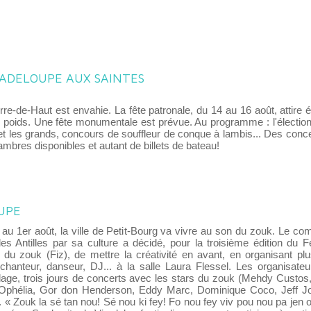
UADELOUPE AUX SAINTES
erre-de-Haut est envahie. La fête patronale, du 14 au 16 août, attir
l poids. Une fête monumentale est prévue. Au programme : l'élection
 et les grands, concours de souffleur de conque à lambis... Des conce
mbres disponibles et autant de billets de bateau!
UPE
t au 1er août, la ville de Petit-Bourg va vivre au son du zouk. Le co
es Antilles par sa culture a décidé, pour la troisième édition du Fe
l du zouk (Fiz), de mettre la créativité en avant, en organisant plu
chanteur, danseur, DJ... à la salle Laura Flessel. Les organisateu
llage, trois jours de concerts avec les stars du zouk (Mehdy Custos
 Ophélia, Gor don Henderson, Eddy Marc, Dominique Coco, Jeff J
. « Zouk la sé tan nou! Sé nou ki fey! Fo nou fey viv pou nou pa jen 