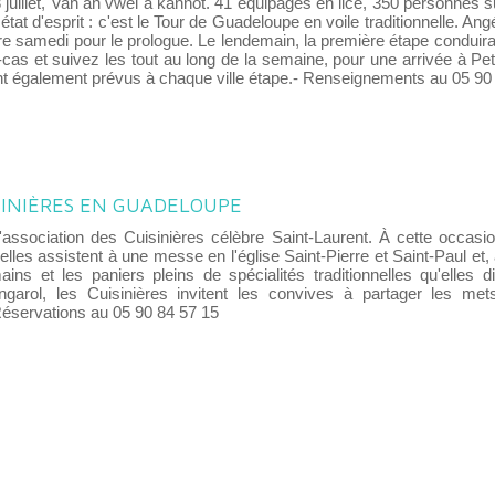
juillet, Van an vwél a kannot. 41 équipages en lice, 350 personnes s
n état d'esprit : c'est le Tour de Guadeloupe en voile traditionnelle. An
tre samedi pour le prologue. Le lendemain, la première étape conduir
n-cas et suivez les tout au long de la semaine, pour une arrivée à P
nt également prévus à chaque ville étape.- Renseignements au 05 90
SINIÈRES EN GUADELOUPE
l'association des Cuisinières célèbre Saint-Laurent. À cette occasi
lles assistent à une messe en l'église Saint-Pierre et Saint-Paul et,
ains et les paniers pleins de spécialités traditionnelles qu'elles d
arol, les Cuisinières invitent les convives à partager les mets
Réservations au 05 90 84 57 15