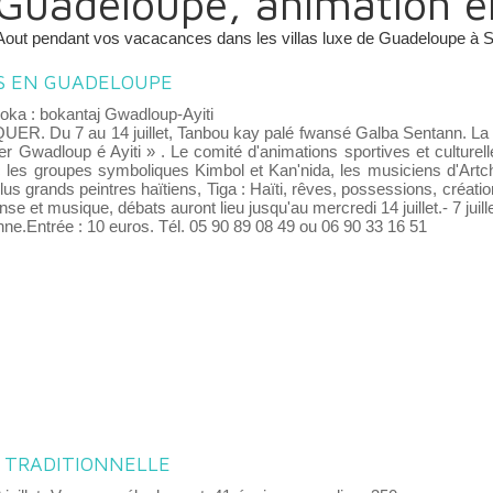
Guadeloupe, animation 
 Aout pendant vos vacacances dans les villas luxe de Guadeloupe à S
ES EN GUADELOUPE
oka : bokantaj Gwadloup-Ayiti
. Du 7 au 14 juillet, Tanbou kay palé fwansé Galba Sentann. La 2
er Gwadloup é Ayiti » . Le comité d'animations sportives et culturelle
 les groupes symboliques Kimbol et Kan'nida, les musiciens d'Artcho
lus grands peintres haïtiens, Tiga : Haïti, rêves, possessions, créatio
nse et musique, débats auront lieu jusqu'au mercredi 14 juillet.- 7 juil
nne.Entrée : 10 euros. Tél. 05 90 89 08 49 ou 06 90 33 16 51
E TRADITIONNELLE