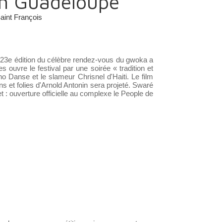
en Guadeloupe
aint François
3e édition du célèbre rendez-vous du gwoka a
s ouvre le festival par une soirée « tradition et
 Danse et le slameur Chrisnel d'Haiti. Le film
ns et folies d'Arnold Antonin sera projeté. Swaré
let : ouverture officielle au complexe le People de