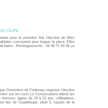
ADELOUPE
ganise pour la première fois l'élection de Miss
idates concourent pour briguer la place. Elles
 de bains.- Renseignements : 06 90 71 64 36 ou
par Geneviève de Fontenay) organise l'élection
ction est en cours.Le Conservatoire attend les
es femmes, âgées de 18 à 22 ans, célibataires,
s îles de Guadeloupe, situé 5, square de la