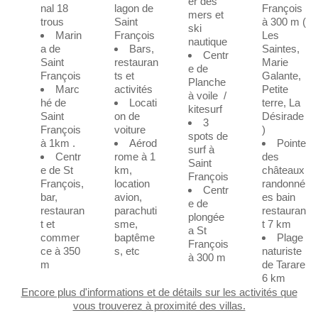
er des
nal 18
lagon de
François
mers et
trous
Saint
à 300 m (
ski
Marin
François
Les
nautique
a de
Bars,
Saintes,
Centr
Saint
restauran
Marie
e de
François
ts et
Galante,
Planche
Marc
activités
Petite
à voile /
hé de
Locati
terre, La
kitesurf
Saint
on de
Désirade
3
François
voiture
)
spots de
à 1km .
Aérod
Pointe
surf à
Centr
rome à 1
des
Saint
e de St
km,
châteaux
François
François,
location
randonné
Centr
bar,
avion,
es bain
e de
restauran
parachuti
restauran
plongée
t et
sme,
t 7 km
a St
commer
baptême
Plage
François
ce à 350
s, etc
naturiste
à 300 m
m
de Tarare
6 km
Encore plus d'informations et de détails sur les activités que
vous trouverez à proximité des villas.