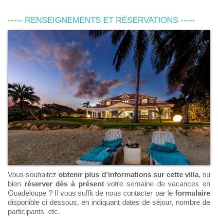
----- RENSEIGNEMENTS ET RÉSERVATIONS -----
Vous souhaitez
obtenir plus d'informations
sur cette villa
, ou
bien
réserver dès à présent
votre semaine de vacances en
Guadeloupe ? Il vous suffit de nous contacter par le
formulaire
disponible ci dessous, en indiquant dates de séjour, nombre de
participants etc.