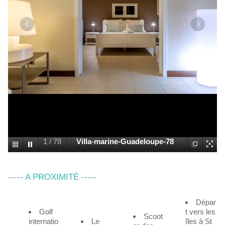
1
/
78
Villa-marine-Guadeloupe-78
----- A PROXIMITÉ -----
Dépar
Golf
t vers les
Scoot
internatio
Le
îles à St