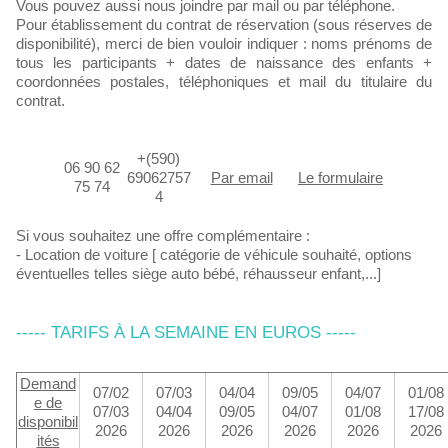
Vous pouvez aussi nous joindre par mail ou par téléphone.
Pour établissement du contrat de réservation (sous réserves de
disponibilité), merci de bien vouloir indiquer : noms prénoms de
tous les participants + dates de naissance des enfants +
coordonnées postales, téléphoniques et mail du titulaire du
contrat.
+(590)
06 90 62
69062757
Par email
Le formulaire
75 74
4
Si vous souhaitez une offre complémentaire :
- Location de voiture [ catégorie de véhicule souhaité, options
éventuelles telles siège auto bébé, réhausseur enfant,...]
----- TARIFS À LA SEMAINE EN EUROS -----
Demand
07/02
07/03
04/04
09/05
04/07
01/08
e ​de
07/03
04/04
09/05
04/07
01/08
17/08
disponibil
2026
2026
2026
2026
2026
2026
ités