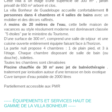
Cette villa a un étage d'une superficie de 300 m² , jardin
privatif de 650 m² arboré et clos.
La villa Bonheur de Guadeloupe accueille confortablement
8
personnes dans 4 chambres et 4 salles de bains
avec un
mobilier et des décors raffinés.
A
moins de 20 mètres de l'eau
, cette belle maison de
vacances au style résolument moderne est dorénavant classée
"5 étoiles" par le ministère du Tourisme.
D'une surface de 300 m², comprend une salle de séjour et une
cuisine ouverte entièrement équipée faisant face à l’horizon.
La partie nuit propose 4 chambres : 1 de plain pied, et 3 à
l'étage. Chaque chambre disposant de salle de bain (ou
douche) , toilettes.
Toutes les chambres sont climatisées
Piscine chauffée de 30 m² avec jet de balnéothérapie
.
traitement par ionisation autour d'une terrasse en bois exotique
Cuve tampon d'eau potable de 2000 litres
Partiellement accessible aux PMR
----- ÉQUIPEMENTS ET SERVICES HAUT DE
GAMME DE LA VILLA BONHEUR -----