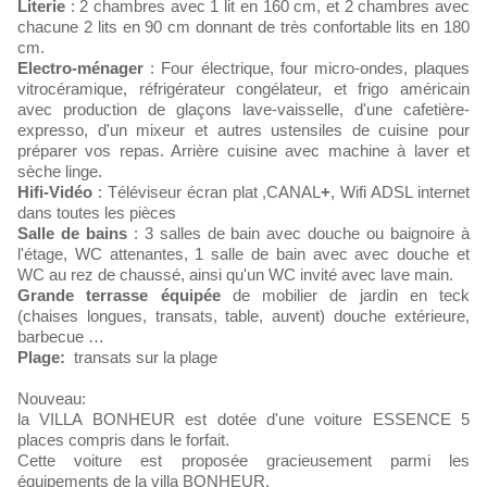
Literie
: 2 chambres avec 1 lit en 160 cm, et 2 chambres avec
chacune 2 lits en 90 cm donnant de très confortable lits en 180
cm.
Electro-ménager
: Four électrique, four micro-ondes, plaques
vitrocéramique, réfrigérateur congélateur, et frigo américain
avec production de glaçons lave-vaisselle, d'une cafetière-
expresso, d'un mixeur et autres ustensiles de cuisine pour
préparer vos repas. Arrière cuisine avec machine à laver et
sèche linge.
Hifi-Vidéo
: Téléviseur écran plat ,CANAL
+
, Wifi ADSL internet
dans toutes les pièces
Salle de bains
: 3 salles de bain avec douche ou baignoire à
l'étage, WC attenantes, 1 salle de bain avec avec douche et
WC au rez de chaussé, ainsi qu'un WC invité avec lave main.
Grande terrasse équipée
de mobilier de jardin en teck
(chaises longues, transats, table, auvent) douche extérieure,
barbecue …
Plage:
transats sur la plage
Nouveau:
la VILLA BONHEUR est dotée d'une voiture ESSENCE 5
places compris dans le forfait.
Cette voiture est proposée gracieusement parmi les
équipements de la villa BONHEUR.