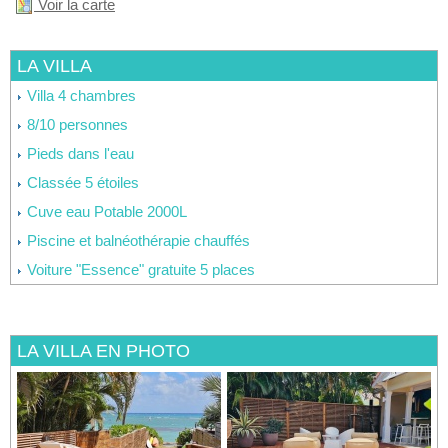
Voir la carte
LA VILLA
Villa 4 chambres
8/10 personnes
Pieds dans l'eau
Classée 5 étoiles
Cuve eau Potable 2000L
Piscine et balnéothérapie chauffés
Voiture "Essence" gratuite 5 places
LA VILLA EN PHOTO