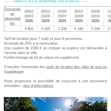
----- TARIFS À LA SEMAINE EN EUROS -----
Demande
08/02
08/03
03/05
05/07
30/08
1
​de
08/03
03/05
05/07
30/08
18/10
0
disponibili
2025
2025
2025
2025
2025
2
tés
4 802
4 165
3 206
4 186
3 206
3
Tarif de location pour 7 nuits et pour 8 personnes.
Acompte de 25% à la réservation.
Une caution de 1500 € en chèque ou espèce est demandée à
l'arrivée dans la villa.
Forfait ménage de fin de séjour en supplément.
Consulter l'ensemble des
tarifs de location des villas de luxe en
Guadeloupe
Nous proposons la possibilité de souscrire à une assurance
annulation :
plus d'informations