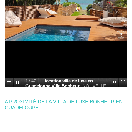
2
/
47
la nouvelle piscine de la villa
de luxe Bonheur en
Guadeloupe
location villa Bonheur luxe
en guadeloupe
A PROXIMITÉ DE LA VILLA DE LUXE BONHEUR EN
GUADELOUPE