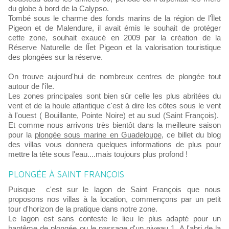
du globe à bord de la Calypso.
Tombé sous le charme des fonds marins de la région de l'Îlet
Pigeon et de Malendure, il avait émis le souhait de protéger
cette zone, souhait exaucé en 2009 par la création de la
Réserve Naturelle de lÎet Pigeon et la valorisation touristique
des plongées sur la réserve.
On trouve aujourd'hui de nombreux centres de plongée tout
autour de l'île.
Les zones principales sont bien sûr celle les plus abritées du
vent et de la houle atlantique c'est à dire les côtes sous le vent
à l'ouest ( Bouillante, Pointe Noire) et au sud (Saint François).
Et comme nous arrivons très bientôt dans la meilleure saison
pour la
plongée sous marine en Guadeloupe
, ce billet du blog
des villas vous donnera quelques informations de plus pour
mettre la tête sous l'eau....mais toujours plus profond !
PLONGÉE À SAINT FRANÇOIS
Puisque c'est sur le lagon de Saint François que nous
proposons nos villas à la location, commençons par un petit
tour d'horizon de la pratique dans notre zone.
Le lagon est sans conteste le lieu le plus adapté pour un
baptême de plongée ou le passage d'un niveau 1. A l'abri de la