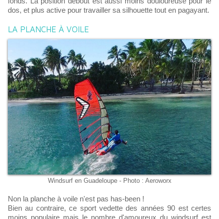
fonds. La position debout est aussi moins douloureuse pour le
dos, et plus active pour travailler sa silhouette tout en pagayant.
LA PLANCHE À VOILE
Windsurf en Guadeloupe - Photo : Aeroworx
Non la planche à voile n'est pas has-been !
Bien au contraire, ce sport vedette des années 90 est certes
moins populaire mais le nombre d'amoureux du windsurf est