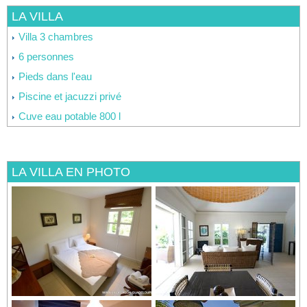
LA VILLA
Villa 3 chambres
6 personnes
Pieds dans l'eau
Piscine et jacuzzi privé
Cuve eau potable 800 l
LA VILLA EN PHOTO