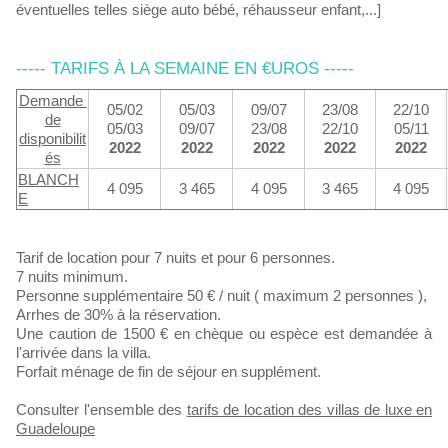
éventuelles telles siège auto bébé, réhausseur enfant,...]
----- TARIFS À LA SEMAINE EN €UROS -----
Demande ​
05/02
05/03
09/07
23/08
22/10
de
05/03
09/07
23/08
22/10
05/11
disponibilit
2022
2022
2022
2022
2022
és
BLANCH
4 095
3 465
4 095
3 465
4 095
E
Tarif de location pour 7 nuits et pour 6 personnes.
7 nuits minimum.
Personne supplémentaire 50 € / nuit ( maximum 2 personnes ),
Arrhes de 30% à la réservation.
Une caution de 1500 € en chèque ou espèce est demandée à
l'arrivée dans la villa.
Forfait ménage de fin de séjour en supplément.
Consulter l'ensemble des
tarifs de location des villas de luxe en
Guadeloupe